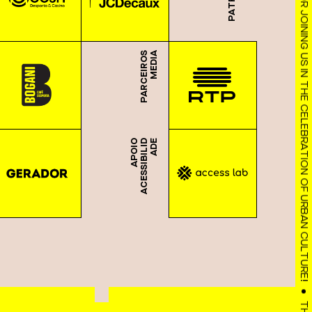
THANK YOU FOR JOINING US IN THE CELEBRATION OF URBAN CULTURE!
P
A
R­
C
E
I­
R
O
S
M
E­
D
I
A
A
P
O
I
O
A
C
E
S
S
I
B
I
L
I
D
A
D
E