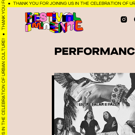
Observação:
THANK YOU FOR JOINING US IN THE CELEBRATION OF URBA
este
site
inclui
um
sistema
de
PERFORMANC
THANK YOU FOR JOINING US IN THE CELEBRATION OF URBAN CULTURE!
acessibilidade.
Pressione
Control-
F11
para
ajustar
o
site
para
pessoas
com
deficiências