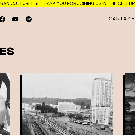
N CULTURE!
THANK YOU FOR JOINING US IN THE CELEBRAT
CARTAZ
ES