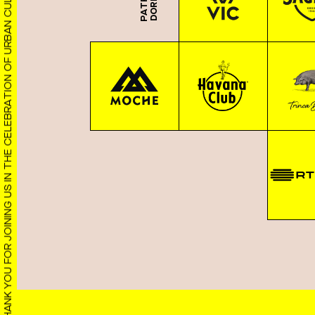
THANK YOU FOR JOINING US IN THE CELEBRATION OF URBAN CULTURE!