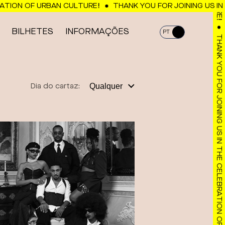
ION OF URBAN CULTURE!
THANK YOU FOR JOINING US IN T
THANK YOU FOR JOINING US IN THE CELEBRATION OF URBAN CULTURE!
BILHETES
INFORMAÇÕES
PT
EN
Qualquer
Dia do cartaz: