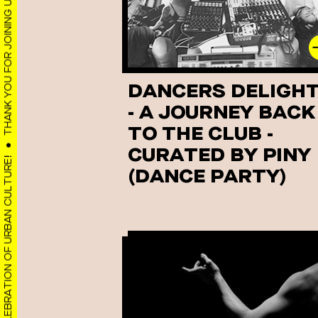
visuais
que
usam
um
leitor
DANCERS DELIGH
de
- A JOURNEY BACK
tela;
TO THE CLUB -
Pressione
Control-
CURATED BY PINY
F10
(DANCE PARTY)
para
abrir
um
menu
de
acessibilidade.