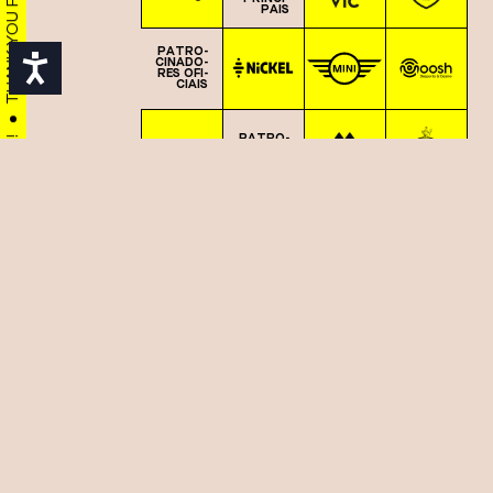
PAIS
PA­TRO­
Acessibilidade
CI­NA­DO­
RES OFI­
CI­AIS
PA­TRO­
CI­NA­DO­
RES
THANK YOU FOR JOINING US IN THE CELEBRATION OF URBAN CULTURE!
APOIO
PAR­CEI­
ROS ME­
DIA
APOIO
ACESSIB
ILIDADE