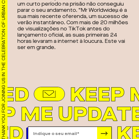
THANK YOU FOR JOINING US IN THE CELEBRATION OF URBAN CULTURE!
um curto período na prisão não conseguiu
parar o seu andamento. “Mr Worldwideµ é a
sua mais recente oferenda, um sucesso de
verão instantâneo. Com mais de 20 milhões
de visualizações no TikTok antes do
lançamento oficial, as suas primeiras 24
horas levaram a internet à loucura. Este vai
ser em grande.
TED
KEEP 
EP ME UPDAT
ED
K