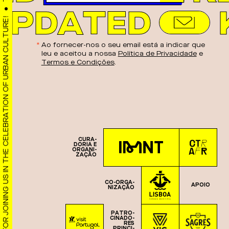
UPDATED
THANK YOU FOR JOINING US IN THE CELEBRATION OF URBAN CULTURE!
Ao fornecer-nos o seu email está a indicar que
leu e aceitou a nossa
Política de Privacidade
e
Termos e Condições
.
CU­RA­
DO­RIA E
OR­GA­NI­
ZA­ÇÃO
CO-OR­GA­
APOIO
NI­ZA­ÇÃO
PA­TRO­
CI­NA­DO­
RES
PRIN­CI­