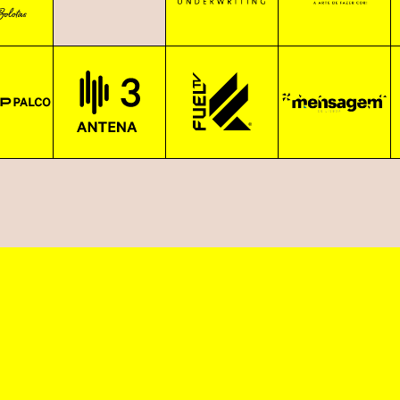
#RouloteKebab
freezin.hot
Comprei um Passe Geral e não v
o meu bilhete a outra pessoa pa
Account
@sabor.serrano.serradaestrela
goatwearableculture
Communication
@temakimaniapt
Mais informação sobre aces
moami31
Quando me colocarem a pulseira
Transporte pessoal/privado
@thebagelspotlisboa
@nanddolls.handmade
#TrinkakiHamburgaria
royalsquire_