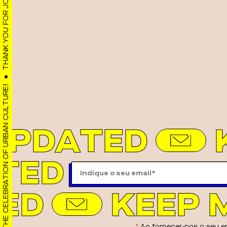
THANK YOU FOR JOINING US IN THE CELEBRATION OF URBAN CULTURE!
UPDATED
TED
TED
KEEP 
Ao fornecer-nos o seu em