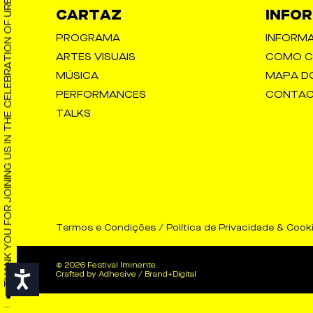
THANK YOU FOR JOINING US IN THE CELEBRATION OF URBAN CULTURE!
CARTAZ
INFO
PROGRAMA
INFORMA
ARTES VISUAIS
COMO C
MÚSICA
MAPA D
PERFORMANCES
CONTA
TALKS
Termos e Condições
/
Política de Privacidade & Cook
© 2026 Festival Iminente.
Crafted by
Adhesive / Brand+Digital
Acessibilidade