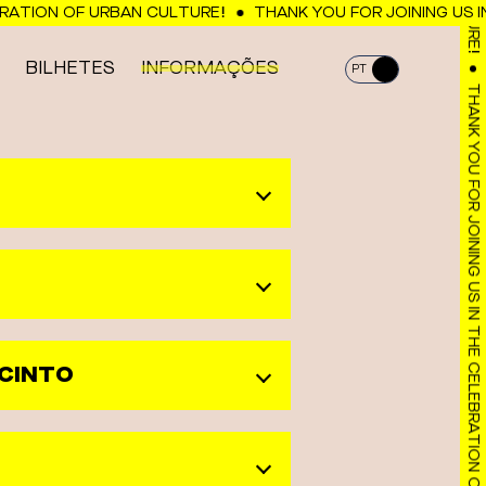
ATION OF URBAN CULTURE!
THANK YOU FOR JOINING US IN
BILHETES
INFORMAÇÕES
THANK YOU FOR JOINING US IN THE CELEBRATION OF URBAN CULTURE!
PT
EN
ECINTO