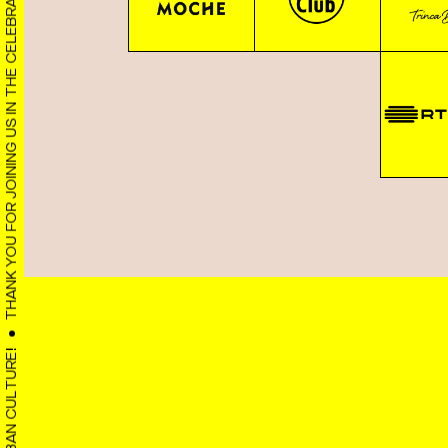
THANK YOU FOR JOINING US IN THE CELEBRATION OF URBAN CULTURE!