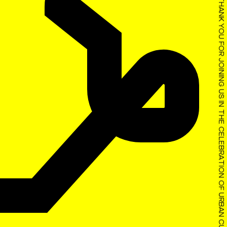
THANK YOU FOR JOINING US IN THE CELEBRATION OF URBAN CULTURE!
o Festival Iminente, no
me da pessoa que o
e bilhete?
recinto?
s com algum requisito de
s (Pessoas Mobilidade