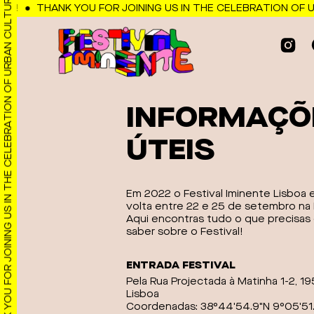
THANK YOU FOR JOINING US IN THE CELEBRATION OF URBAN CULTURE!
Observação:
!
THANK YOU FOR JOINING US IN THE CELEBRATION OF UR
este
site
inclui
um
sistema
INFORMAÇÕ
de
acessibilidade.
ÚTEIS
Pressione
Control-
F11
para
Em 2022 o Festival Iminente Lisboa 
volta entre 22 e 25 de setembro na 
ajustar
Aqui encontras tudo o que precisas
o
saber sobre o Festival!
site
para
ENTRADA FESTIVAL
pessoas
Pela Rua Projectada à Matinha 1-2, 1
com
Lisboa
Coordenadas: 38°44'54.9"N 9°05'51
deficiências