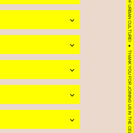
THANK YOU FOR JOINING US IN THE CELEBRATION OF URBAN CULTURE!
eatriz
s
Velho]
s de Braço de Prata
 Rios]
avide]