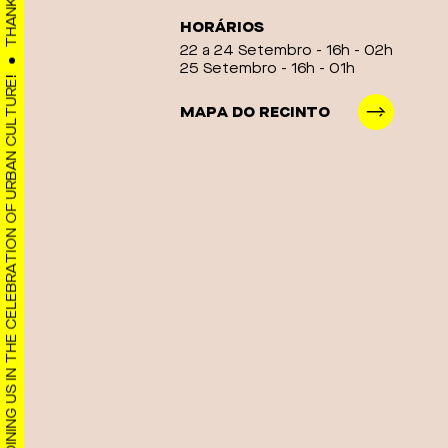
visuais
HORÁRIOS
que
22 a 24 Setembro - 16h - 02h
usam
25 Setembro - 16h - 01h
um
THANK YOU FOR JOINING US IN THE CELEBRATION OF URBAN CULTURE!
MAPA DO RECINTO
leitor
de
tela;
Pressione
Control-
F10
para
abrir
um
menu
de
acessibilidade.